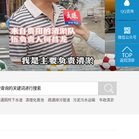
QQ咨询
微信公众号
返回顶部
疏通厕所下水道
清理化粪池
疏通排污管道
污泥污水运输
市政清淤