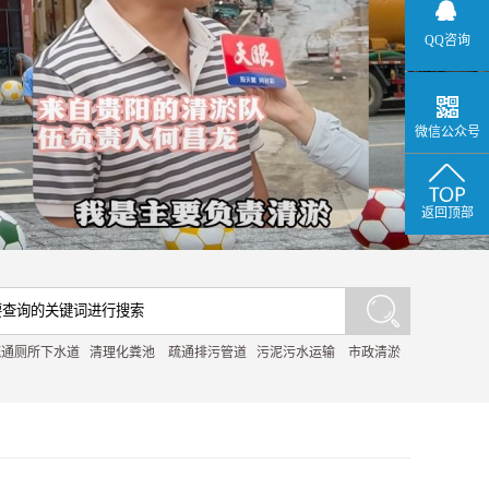
QQ咨询
微信公众号
返回顶部
疏通厕所下水道
清理化粪池
疏通排污管道
污泥污水运输
市政清淤