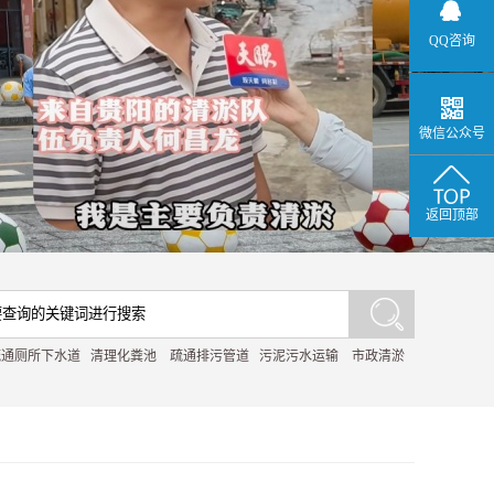
QQ咨询
微信公众号
返回顶部
疏通厕所下水道
清理化粪池
疏通排污管道
污泥污水运输
市政清淤